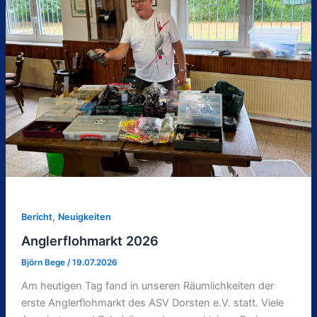
,
Bericht
Neuigkeiten
Anglerflohmarkt 2026
Björn Bege
/
19.07.2026
Am heutigen Tag fand in unseren Räumlichkeiten der
erste Anglerflohmarkt des ASV Dorsten e.V. statt. Viele