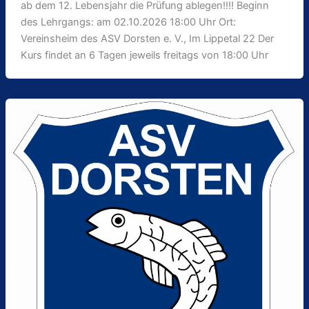
ab dem 12. Lebensjahr die Prüfung ablegen!!!! Beginn
des Lehrgangs: am 02.10.2026 18:00 Uhr Ort:
Vereinsheim des ASV Dorsten e. V., Im Lippetal 22 Der
Kurs findet an 6 Tagen jeweils freitags von 18:00 Uhr