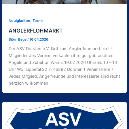
,
Neuigkeiten
Termin
ANGLERFLOHMARKT
Björn Bege
/
16.04.2026
Der ASV Dorsten e.V. lädt zum Anglerflohmarkt ein !!!
Mitglieder des Vereins verkaufen ihre gut gebrauchten
Angeln und Zubehör. Wann: 19.07.2026 Uhrzeit: 10 – 16
Uhr Wo: Lippetal 22 in 46282 Dorsten ( Vereinsheim )
Jedes Mitglied, Angelfreunde und Interessierte sind recht
herzlich willkommen