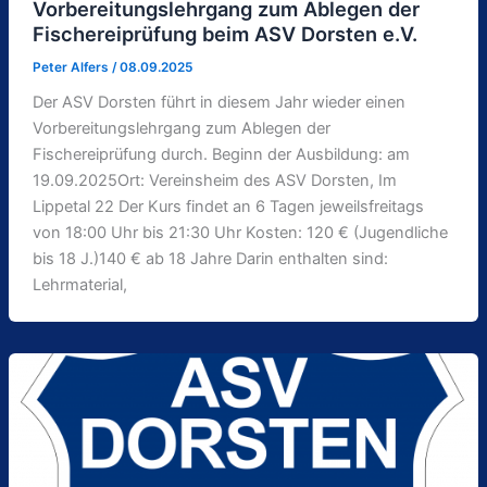
Vorbereitungslehrgang zum Ablegen der
Fischereiprüfung beim ASV Dorsten e.V.
Peter Alfers
/
08.09.2025
Der ASV Dorsten führt in diesem Jahr wieder einen
Vorbereitungslehrgang zum Ablegen der
Fischereiprüfung durch. Beginn der Ausbildung: am
19.09.2025Ort: Vereinsheim des ASV Dorsten, Im
Lippetal 22 Der Kurs findet an 6 Tagen jeweilsfreitags
von 18:00 Uhr bis 21:30 Uhr Kosten: 120 € (Jugendliche
bis 18 J.)140 € ab 18 Jahre Darin enthalten sind:
Lehrmaterial,