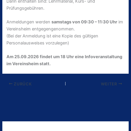
Darin enthalten sind: Lehrmaterial, Kurs- und
Prüfungsgebühren.
Anmeldungen werden
samstags von 09:30 – 11:30 Uhr
im
Vereinsheim entgegengenommen.
(Bei der Anmeldung ist eine Kopie des gültigen
Personalausweises vorzulegen)
Am 25.09.2026 findet um 18 Uhr eine Infoveranstaltung
im Vereinsheim statt.
ZURÜCK
WEITER