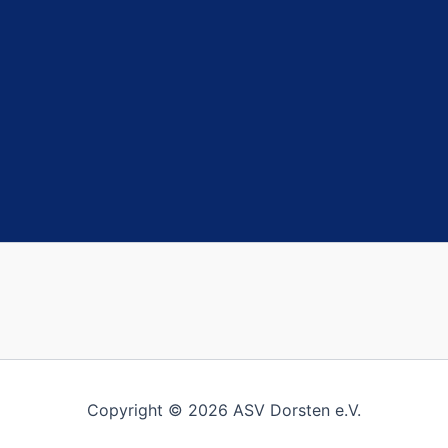
Copyright © 2026 ASV Dorsten e.V.