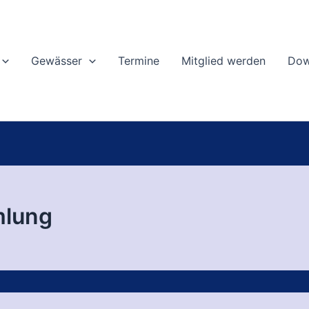
Gewässer
Termine
Mitglied werden
Dow
mlung