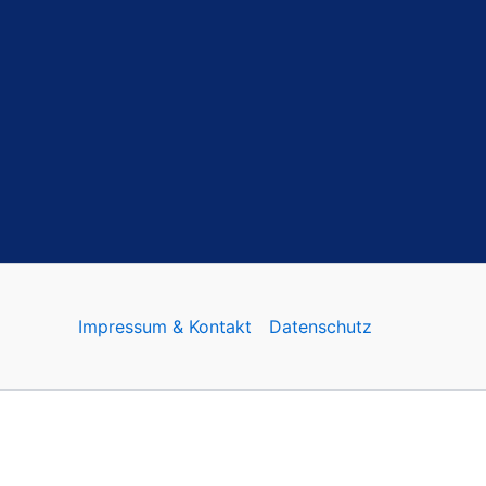
Impressum & Kontakt
Datenschutz