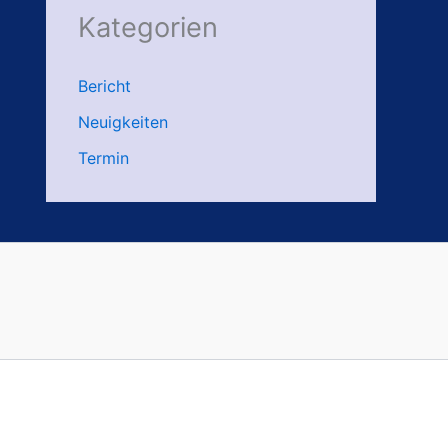
Kategorien
Bericht
Neuigkeiten
Termin